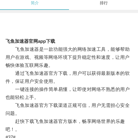
简介
排行
飞鱼加速器官网app下载
飞鱼加速器是一款功能强大的网络加速工具，能够帮助
用户在游戏、视频等网络环境下提升稳定性和速度，让用户
畅快体验互联网乐趣。
通过飞鱼加速器官方下载，用户可以获得最新版本的软
件，保证用户安全使用。
一键连接的操作简单易懂，让即使对网络不熟悉的用户
也能轻松上手。
飞鱼加速器官方下载渠道正规可信，用户无需担心安全
问题。
赶快下载飞鱼加速器官方版本，畅享网络世界的乐趣
吧！。
#37#