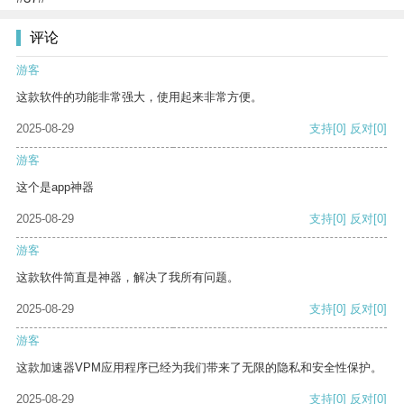
评论
游客
这款软件的功能非常强大，使用起来非常方便。
2025-08-29
支持
[0]
反对
[0]
游客
这个是app神器
2025-08-29
支持
[0]
反对
[0]
游客
这款软件简直是神器，解决了我所有问题。
2025-08-29
支持
[0]
反对
[0]
游客
这款加速器VPM应用程序已经为我们带来了无限的隐私和安全性保护。
2025-08-29
支持
[0]
反对
[0]