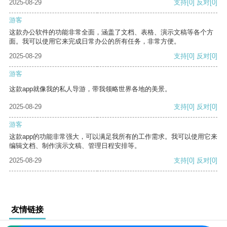
2025-08-29
支持
[0]
反对
[0]
游客
这款办公软件的功能非常全面，涵盖了文档、表格、演示文稿等各个方
面。我可以使用它来完成日常办公的所有任务，非常方便。
2025-08-29
支持
[0]
反对
[0]
游客
这款app就像我的私人导游，带我领略世界各地的美景。
2025-08-29
支持
[0]
反对
[0]
游客
这款app的功能非常强大，可以满足我所有的工作需求。我可以使用它来
编辑文档、制作演示文稿、管理日程安排等。
2025-08-29
支持
[0]
反对
[0]
友情链接