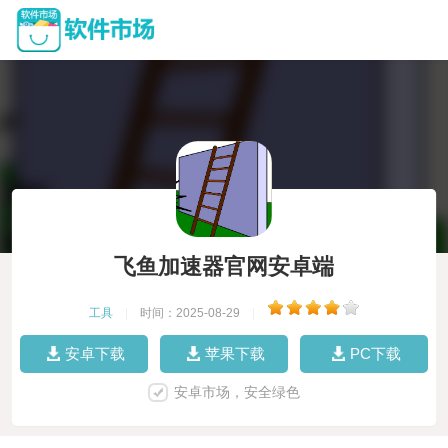
飞鱼加速器官网安卓端
工具
|
时间：2025-08-29
|
安卓下载
苹果下载
PC下载
安卓市场，安全绿色