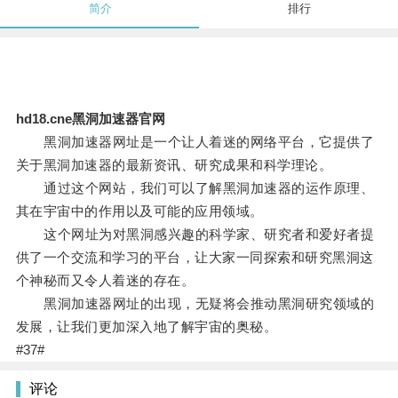
简介
排行
hd18.cne黑洞加速器官网
黑洞加速器网址是一个让人着迷的网络平台，它提供了
关于黑洞加速器的最新资讯、研究成果和科学理论。
通过这个网站，我们可以了解黑洞加速器的运作原理、
其在宇宙中的作用以及可能的应用领域。
这个网址为对黑洞感兴趣的科学家、研究者和爱好者提
供了一个交流和学习的平台，让大家一同探索和研究黑洞这
个神秘而又令人着迷的存在。
黑洞加速器网址的出现，无疑将会推动黑洞研究领域的
发展，让我们更加深入地了解宇宙的奥秘。
#37#
评论