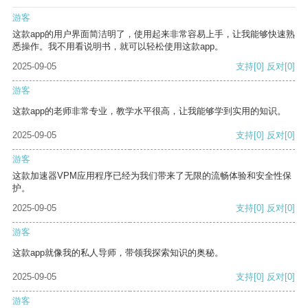
游客
这款app的用户界面简洁明了，使用起来非常容易上手，让我能够快速熟
悉操作。我不用看说明书，就可以轻松使用这款app。
2025-09-05
支持
[0]
反对
[0]
游客
这款app的老师非常专业，教学水平很高，让我能够学到实用的知识。
2025-09-05
支持
[0]
反对
[0]
游客
这款加速器VPM应用程序已经为我们带来了无限的流畅体验和安全性保
护。
2025-09-05
支持
[0]
反对
[0]
游客
这款app就像我的私人导师，带领我探索知识的奥秘。
2025-09-05
支持
[0]
反对
[0]
游客