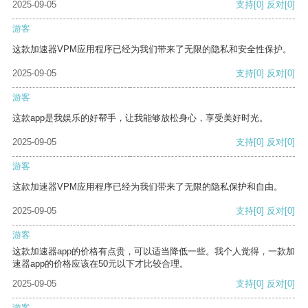
2025-09-05
支持
[0]
反对
[0]
游客
这款加速器VPM应用程序已经为我们带来了无限的隐私和安全性保护。
2025-09-05
支持
[0]
反对
[0]
游客
这款app是我娱乐的好帮手，让我能够放松身心，享受美好时光。
2025-09-05
支持
[0]
反对
[0]
游客
这款加速器VPM应用程序已经为我们带来了无限的隐私保护和自由。
2025-09-05
支持
[0]
反对
[0]
游客
这款加速器app的价格有点贵，可以适当降低一些。我个人觉得，一款加
速器app的价格应该在50元以下才比较合理。
2025-09-05
支持
[0]
反对
[0]
游客