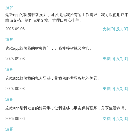
游客
这款app的功能非常强大，可以满足我所有的工作需求。我可以使用它来
编辑文档、制作演示文稿、管理日程安排等。
2025-09-06
支持
[0]
反对
[0]
游客
这款app就像我的财务顾问，让我能够省钱又省心。
2025-09-06
支持
[0]
反对
[0]
游客
这款app就像我的私人导游，带我领略世界各地的美景。
2025-09-06
支持
[0]
反对
[0]
游客
这款app是我社交的好帮手，让我能够与朋友保持联系，分享生活点滴。
2025-09-06
支持
[0]
反对
[0]
游客