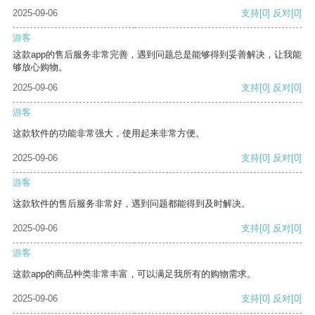
2025-09-06
支持
[0]
反对
[0]
游客
这款app的售后服务非常完善，遇到问题总是能够得到妥善解决，让我能
够放心购物。
2025-09-06
支持
[0]
反对
[0]
游客
这款软件的功能非常强大，使用起来非常方便。
2025-09-06
支持
[0]
反对
[0]
游客
这款软件的售后服务非常好，遇到问题都能得到及时解决。
2025-09-06
支持
[0]
反对
[0]
游客
这款app的商品种类非常丰富，可以满足我所有的购物需求。
2025-09-06
支持
[0]
反对
[0]