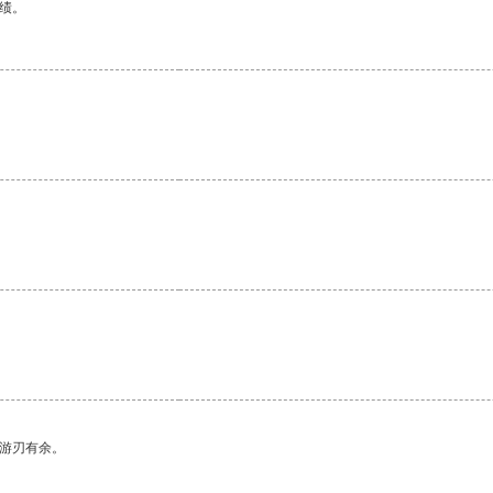
绩。
中游刃有余。